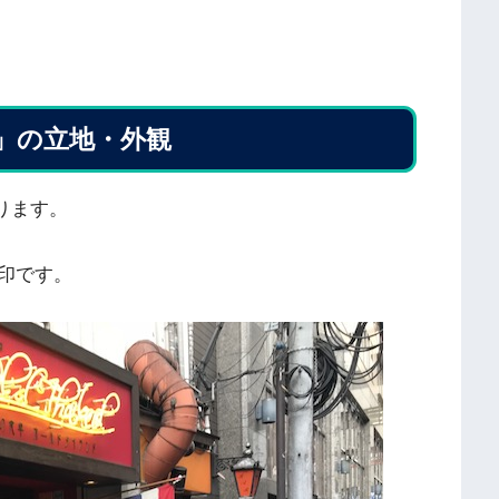
」の立地・外観
ります。
印です。