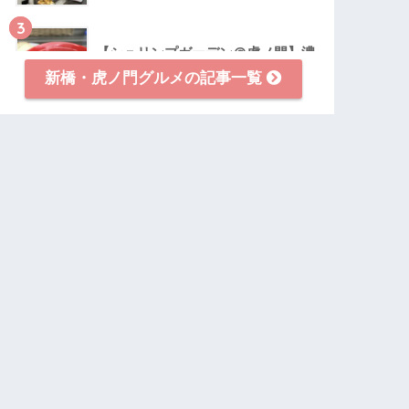
3
【シュリンプガーデン＠虎ノ門】濃
厚ラーメン！海老坦々麺が美味い！
新橋・虎ノ門グルメの記事一覧
4
【まとめ】新橋・虎ノ門でランチ難
民なYouにおすすめするレストラン
7店
5
瀬佐味亭(セサミ亭)＠虎ノ門｜酸辣
麺のお酢で疲れた体が癒される！