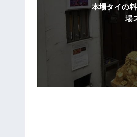
本場タイの料
場