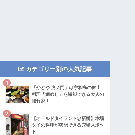
カテゴリー別の人気記事
1
『かどや 虎ノ門』は宇和島の郷土
料理「鯛めし」を堪能できる大人の
隠れ家！
2
【オールドタイランド@新橋】本場
タイの料理が堪能できる穴場スポッ
ト