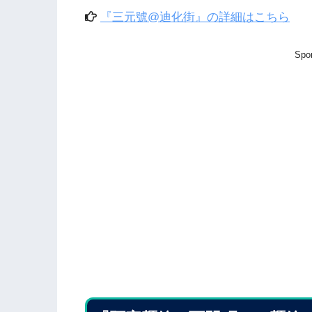
『三元號@迪化街』の詳細はこちら
Spo