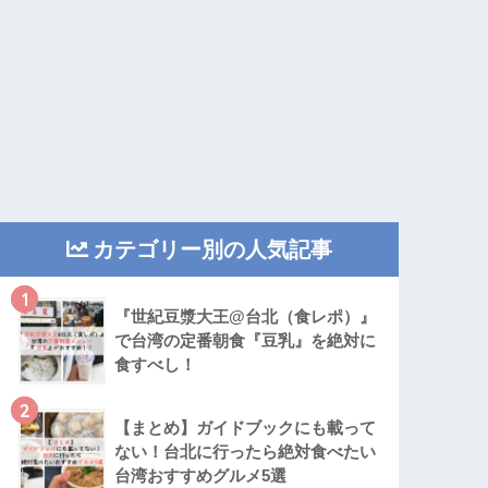
カテゴリー別の人気記事
1
『世紀豆漿大王@台北（食レポ）』
で台湾の定番朝食『豆乳』を絶対に
食すべし！
2
【まとめ】ガイドブックにも載って
ない！台北に行ったら絶対食べたい
台湾おすすめグルメ5選