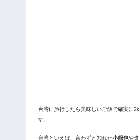
台湾に旅行したら美味しいご飯で確実に2k
す。
台湾といえば、言わずと知れた
小籠包
や
タ