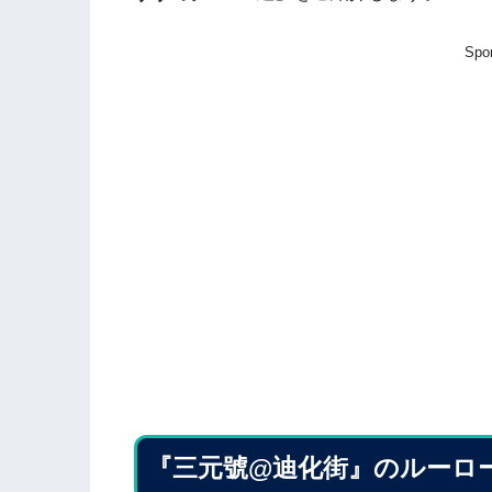
Spo
『三元號@迪化街』のルーロ