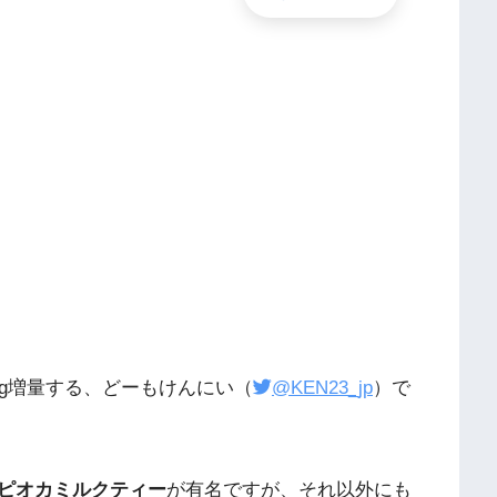
g増量する、どーもけんにい（
@KEN23_jp
）で
ピオカミルクティー
が有名ですが、それ以外にも