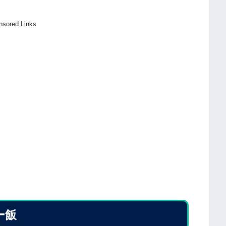
nsored Links
ー飯