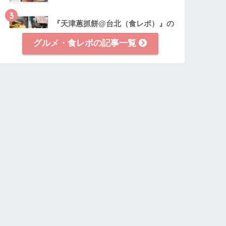
3
『天津蔥抓餅@台北（食レポ）』の
ネギ餅は台湾グルメの超人気メニュ
グルメ・食レポの記事一覧
ー！
4
『小上海@台北（食レポ）』の小籠
包は肉汁たっぷりで台湾No1.グル
メ！
5
『三元號@台北（食レポ）』のルー
ロー飯とフカヒレスープが絶品！台
湾B級グルメの定番！