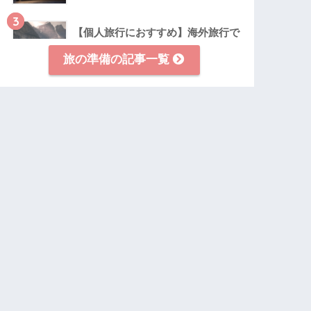
3
【個人旅行におすすめ】海外旅行で
現地ツアーに参加する3つのメリッ
旅の準備の記事一覧
トとは?
4
【初心者必見！】海外旅行保険は必
要？加入をおすすめする2つの理由
とは？
5
【借りる前に要チェック】海外でレ
ンタカーを運転するときの3つの注
意点とは？