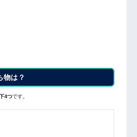
ち物は？
下4つ
です。