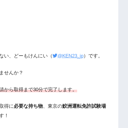
ない、どーもけんにい（
@KEN23_jp
）です。
ませんか？
請から取得まで30分で完了します。
取得に
必要な持ち物
、東京の
鮫洲運転免許試験場
す！